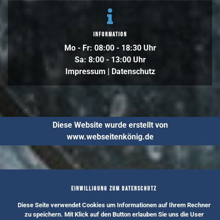
INFORMATION
Mo - Fr: 08:00 - 18:30 Uhr
Sa: 8:00 - 13:00 Uhr
Impressum
|
Datenschutz
Diese Website wurde erstellt von
www.webseitenkönig.de
EINWILLIGUNG ZUM DATENSCHUTZ
Diese Seite verwendet Cookies um Informationen auf Ihrem Rechner
zu speichern. Mit Klick auf den Button erlauben Sie uns die User