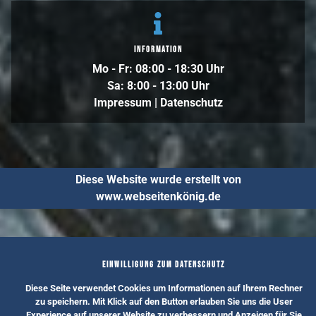
INFORMATION
Mo - Fr: 08:00 - 18:30 Uhr
Sa: 8:00 - 13:00 Uhr
Impressum
|
Datenschutz
Diese Website wurde erstellt von
www.webseitenkönig.de
EINWILLIGUNG ZUM DATENSCHUTZ
Diese Seite verwendet Cookies um Informationen auf Ihrem Rechner
zu speichern. Mit Klick auf den Button erlauben Sie uns die User
Experience auf unserer Website zu verbessern und Anzeigen für Sie