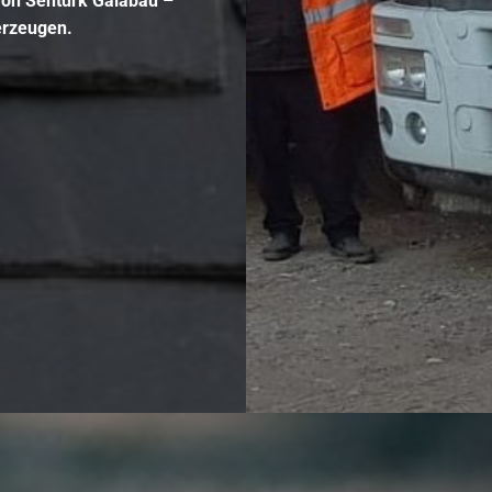
von Sentürk Galabau –
erzeugen.