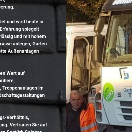
serung
.
et und wird heute in
Erfahrung spiegelt
erlässig und mit hohem
rasse anlegen
,
Garten
ette
Außenanlagen
.
en Wert auf
aubere,
, Treppenanlagen im
dschaftsgestaltungen
gs-Verhältnis,
ung. Vertrauen Sie auf