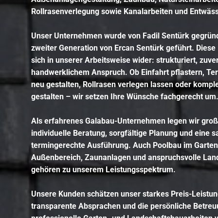
Rollrasenverlegung
sowie
Kanalarbeiten
und
Entwäs
Unser Unternehmen wurde von Fadil Sentürk gegründ
zweiter Generation von Ercan Sentürk geführt. Diese 
sich in unserer Arbeitsweise wider: strukturiert, zuv
handwerklichem Anspruch. Ob Einfahrt pflastern,
Ter
neu gestalten
,
Rollrasen verlegen lassen
oder kompl
gestalten
– wir setzen Ihre Wünsche fachgerecht um
Als erfahrenes Galabau-Unternehmen legen wir groß
individuelle Beratung, sorgfältige Planung und eine s
termingerechte Ausführung. Auch
Poolbau
im Garten
Außenbereich, Zaunanlagen und anspruchsvolle Lan
gehören zu unserem Leistungsspektrum.
Unsere Kunden schätzen unser starkes Preis-Leistun
transparente Absprachen und die persönliche Betreu