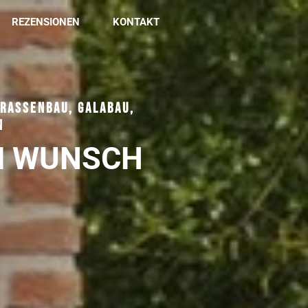
REZENSIONEN
KONTAKT
RASSENBAU, GALABAU,
N
M WUNSCH