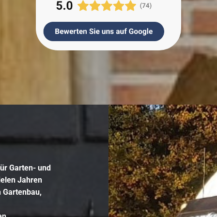
für
Garten- und
vielen Jahren
n
Gartenbau
,
en
,