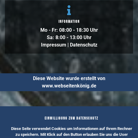
INFORMATION
Mo - Fr: 08:00 - 18:30 Uhr
Sa: 8:00 - 13:00 Uhr
Impressum
|
Datenschutz
Diese Website wurde erstellt von
www.webseitenkönig.de
EINWILLIGUNG ZUM DATENSCHUTZ
Diese Seite verwendet Cookies um Informationen auf Ihrem Rechner
zu speichern. Mit Klick auf den Button erlauben Sie uns die User