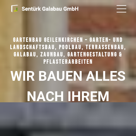
GARTENBAU GEILENKIRCHEN – GARTEN- UND
LANDSCHAFTSBAU, POOLBAU, TERRASSENBAU,
GALABAU, ZAUNBAU, GARTENGESTALTUNG &
PFLASTERARBEITEN
WIR BAUEN ALLES
NACH IHREM
WUNSCH